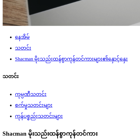
နေအိမ်
သတင်း
Shacman မိုးသည်းထန်စွာကုန်တင်ကားများ၏နှောင့်နှေး
သတင်း
ကုမ္ပဏီသတင်း
စက်မှုသတင်းများ
ကုန်ပစ္စည်းသတင်းများ
Shacman မိုးသည်းထန်စွာကုန်တင်ကား