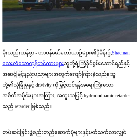
မိုးသည်းထန်စွာ - တာဝန်မော်တော်ယာဉ်များ၏ဒိုမိန်း၌,
Shacman
လေးလံသောကုန်တင်ကားများ
သူတို့ရဲ့ကြံ့ခိုင်စွမ်းဆောင်ရည်နှင့်
အဆင့်မြင့်နည်းပညာများအတွက်ကျော်ကြားခဲ့သည်။ သူ
တို့၏လုံခြုံမှုနှင့် drivivity ကိုမြှင့်တင်ရန်အရေးကြီးသော
အစိတ်အပိုင်းများအကြား, အထူးသဖြင့် hydrododnamic retarder
သည် retarder ဖြစ်သည်။
တပ်ဆင်ခြင်းဖွဲ့စည်းတည်ဆောက်ပုံများနှင့်ပတ်သက်လာလျှင်