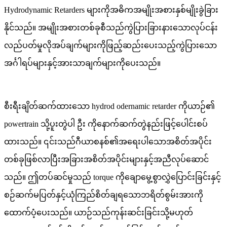
Hydrodynamic Retarders များကိုအဓိကအမျိုးအစားနှစ်မျိုးခွဲခြား
နိုင်သည်။ အမျိုးအစားတစ်ခုစီသည်ကွဲပြားခြားနားသောလုပ်ငန်း
လည်ပတ်မှုလိုအပ်ချက်များကိုဖြည့်ဆည်းပေးသည့်ကွဲပြားသော
အင်္ဂါရပ်များနှင့်အားသာချက်များကိုပေးသည်။
စီးရီးချိတ်ဆက်ထားသော hydrod odernamic retarder ကိုယာဉ်၏
powertrain သို့ပူးတွဲပါ ဦး ကိုနောက်ဆက်တွဲနည်းဖြင့်ပေါင်းစပ်
ထားသည်။ ၎င်းသည်ဂီယာစနစ်၏အရေးပါသောအစိတ်အပိုင်း
တစ်ခုဖြစ်လာပြီးအခြားအစိတ်အပိုင်းများနှင့်အညီလုပ်ဆောင်
သည်။ ဤတပ်ဆင်မှုသည် torque ကိုချောမွေ့စွာလွှဲပြောင်းခြင်းနှင့်
စဉ်ဆက်မပြတ်နှင့်ယုံကြည်စိတ်ချရသောဘရိတ်စွမ်းအားကို
ထောက်ပံ့ပေးသည်။ ယာဉ်သည်ကုန်းဆင်းခြင်းသို့မဟုတ်