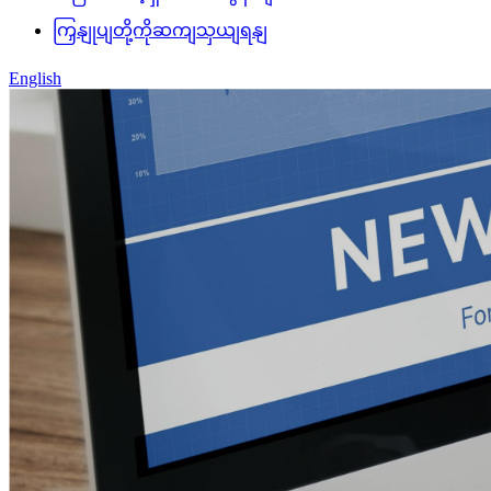
ကြှနျုပျတို့ကိုဆကျသှယျရနျ
English