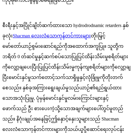
ကိုပိုမိုကောင်းမွန်စွာစီမံရန်ဖြစ်သည်။
စီးရီးနှင့်အပြိုင်ချိတ်ဆက်ထားသော hydrodrodnamic retarders နှစ်
ခုလုံး
Shacman လေးလံသောကုန်တင်ကားများ
တိုးမြှင့်
မော်တော်ယာဉ်စွမ်းဆောင်ရည်ကိုအထောက်အကူပြု။ သူတို့က
ဘရိတ် 0 တ်ဆင်မှုနှင့်ဆက်စပ်သောပြုပြင်ထိန်းသိမ်းမှုစရိတ်များ
ကိုလျှော့ချပေးပြီးပြုပြင်ထိန်းသိမ်းမှုကုန်ကျစရိတ်များကိုလျှော့ချ
ပြီးမောင်းနှင်မှုသက်တောင့်သက်သာရှိမှုနှင့်လုံခြုံမှုကိုတိုးတက်
စေသည်။ နှစ်ခုအကြားရွေးချယ်မှုသည်ယာဉ်၏ရည်ရွယ်ထား
သောအသုံးပြုမှု, ပုံမှန်မောင်းနှင်မှုလမ်းကြောင်းများနှင့်
ဖောက်သည် ဦး စားပေးကဲ့သို့သောအချက်များပေါ်တွင်မူတည်
သည်။ နိဂုံးချုပ်အနေဖြင့်ဤနှောင့်နှေးသူများသည် Shacman
လေးလံသောကုန်တင်ကားများကိုသယ်ယူပို့ဆောင်ရေးလုပ်ငန်း