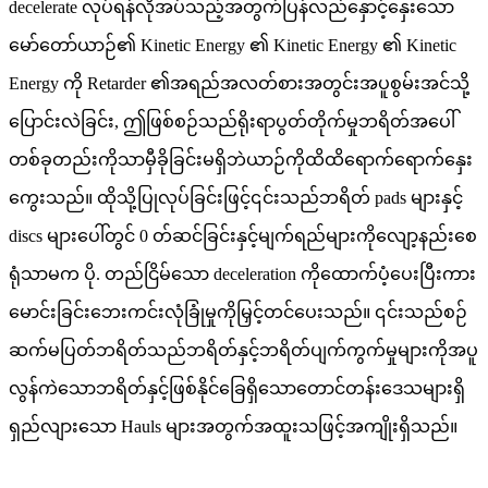
decelerate လုပ်ရန်လိုအပ်သည့်အတွက်ပြန်လည်နှောင့်နှေးသော
မော်တော်ယာဉ်၏ Kinetic Energy ၏ Kinetic Energy ၏ Kinetic
Energy ကို Retarder ၏အရည်အလတ်စားအတွင်းအပူစွမ်းအင်သို့
ပြောင်းလဲခြင်း, ဤဖြစ်စဉ်သည်ရိုးရာပွတ်တိုက်မှုဘရိတ်အပေါ်
တစ်ခုတည်းကိုသာမှီခိုခြင်းမရှိဘဲယာဉ်ကိုထိထိရောက်ရောက်နှေး
ကွေးသည်။ ထိုသို့ပြုလုပ်ခြင်းဖြင့်၎င်းသည်ဘရိတ် pads များနှင့်
discs များပေါ်တွင် 0 တ်ဆင်ခြင်းနှင့်မျက်ရည်များကိုလျော့နည်းစေ
ရုံသာမက ပို. တည်ငြိမ်သော deceleration ကိုထောက်ပံ့ပေးပြီးကား
မောင်းခြင်းဘေးကင်းလုံခြုံမှုကိုမြှင့်တင်ပေးသည်။ ၎င်းသည်စဉ်
ဆက်မပြတ်ဘရိတ်သည်ဘရိတ်နှင့်ဘရိတ်ပျက်ကွက်မှုများကိုအပူ
လွန်ကဲသောဘရိတ်နှင့်ဖြစ်နိုင်ခြေရှိသောတောင်တန်းဒေသများရှိ
ရှည်လျားသော Hauls များအတွက်အထူးသဖြင့်အကျိုးရှိသည်။