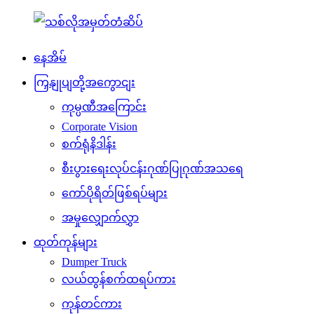
နေအိမ်
ကြှနျုပျတို့အကွောငျး
ကုမ္ပဏီအကြောင်း
Corporate Vision
စက်ရုံနိဒါန်း
စီးပွားရေးလုပ်ငန်းဂုဏ်ပြုဂုဏ်အသရေ
ကော်ပိုရိတ်ဖြစ်ရပ်များ
အမှုလျှောက်လွှာ
ထုတ်ကုန်များ
Dumper Truck
လယ်ထွန်စက်ထရပ်ကား
ကုန်တင်ကား