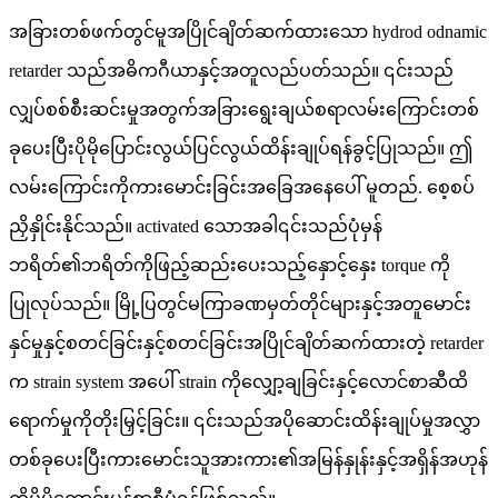
အခြားတစ်ဖက်တွင်မူအပြိုင်ချိတ်ဆက်ထားသော hydrod odnamic
retarder သည်အဓိကဂီယာနှင့်အတူလည်ပတ်သည်။ ၎င်းသည်
လျှပ်စစ်စီးဆင်းမှုအတွက်အခြားရွေးချယ်စရာလမ်းကြောင်းတစ်
ခုပေးပြီးပိုမိုပြောင်းလွယ်ပြင်လွယ်ထိန်းချုပ်ရန်ခွင့်ပြုသည်။ ဤ
လမ်းကြောင်းကိုကားမောင်းခြင်းအခြေအနေပေါ် မူတည်. စေ့စပ်
ညှိနှိုင်းနိုင်သည်။ activated သောအခါ၎င်းသည်ပုံမှန်
ဘရိတ်၏ဘရိတ်ကိုဖြည့်ဆည်းပေးသည့်နှောင့်နှေး torque ကို
ပြုလုပ်သည်။ မြို့ပြတွင်မကြာခဏမှတ်တိုင်များနှင့်အတူမောင်း
နှင်မှုနှင့်စတင်ခြင်းနှင့်စတင်ခြင်းအပြိုင်ချိတ်ဆက်ထားတဲ့ retarder
က strain system အပေါ် strain ကိုလျှော့ချခြင်းနှင့်လောင်စာဆီထိ
ရောက်မှုကိုတိုးမြှင့်ခြင်း။ ၎င်းသည်အပိုဆောင်းထိန်းချုပ်မှုအလွှာ
တစ်ခုပေးပြီးကားမောင်းသူအားကား၏အမြန်နှုန်းနှင့်အရှိန်အဟုန်