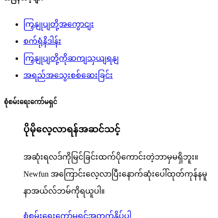
ကြှနျုပျတို့အကွောငျး
စက်ရုံနိဒါန်း
ကြှနျုပျတို့ကိုဆကျသှယျရနျ
အရည်အသွေးစစ်ဆေးခြင်း
စုံစမ်းရေးကော်မရှင်
ပိုမိုလေ့လာရန်အဆင်သင့်
အဆုံးရလဒ်ကိုမြင်ခြင်းထက်ပိုကောင်းတဲ့ဘာမှမရှိဘူး။
Newfun အကြောင်းလေ့လာပြီးနောက်ဆုံးပေါ်ထုတ်ကုန်နမူ
နာအယ်လ်ဘမ်ကိုရယူပါ။
စုံစမ်းရေးကော်မရှင်အတွက်နှိပ်ပါ