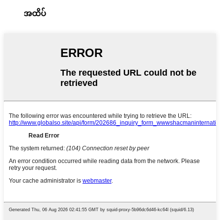
အထိပ်