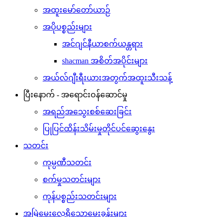
အထူးမော်တော်ယာဉ်
အပိုပစ္စည်းများ
အင်ဂျင်နီယာစက်ယန္တရား
shacman အစိတ်အပိုင်းများ
အယ်လ်ဂျီးရီးယားအတွက်အထူးသီးသန့်
ပြီးနောက် - အရောင်းဝန်ဆောင်မှု
အရည်အသွေးစစ်ဆေးခြင်း
ပြုပြင်ထိန်းသိမ်းမှုတိုင်ပင်ဆွေးနွေး
သတင်း
ကုမ္ပဏီသတင်း
စက်မှုသတင်းများ
ကုန်ပစ္စည်းသတင်းများ
အမြဲမေးလေ့ရှိသောမေးခွန်းများ