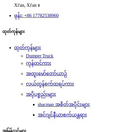
Xi'an, Xi'an ။
ဖုန်း: +86 17782538960
ထုတ်ကုန်များ
ထုတ်ကုန်များ
Dumper Truck
ကုန်တင်ကား
အထူးမော်တော်ယာဉ်
လယ်ထွန်စက်ထရပ်ကား
အပိုပစ္စည်းများ
shacman အစိတ်အပိုင်းများ
အင်ဂျင်နီယာစက်ယန္တရား
အမြန်လင့်များ