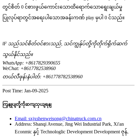
တွင်စိတ် 0 င်စားဖွယ်ကောင်းသောထိရောက်သောရွေးချယ်မှု
ပြုလုပ်ရာတွင်အရေးပါသောအခန်းကဏ် play မှပါ 0 င်သည်။
F သည်သင်စိတ်ဝင်စားသည်, သင်ကျွန်ုပ်တို့ကိုတိုက်ရိုက်ဆက်
I
သွယ်နိုင်သည်။
WhatsApp: +8617829390655
WeChat: +8617
82538960
7
တယ်လီဖုန်းနံပါတ်: +861778782538960
Post Time: Jan-09-2025
ကြှနျုပျတို့ကိုဆကျသှယျရနျ
Email: sxjxshenweisong@chinatruck.com.cn
Address: Shanqi Avenue, Jing Wei Industrial Park, Xi'an
Econmic နှင့် Technologlic Development Development ဇုန်,