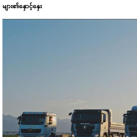
များ၏နှောင့်နှေး